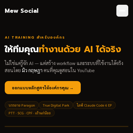
ข้ามไปยังเนื้อหาหลัก
หน้าแรก
Mew Social
คอร์สออนไลน์
AI TRAINING สำหรับองค์กร
Training
ให้ทีมคุณ
ทำงานด้วย AI ได้จริง
ไม่ใช่แค่รู้จัก AI — แต่สร้าง workflow และระบบที่ใช้งานได้จริง
Blog
สอนโดย
มิว กฤษฎา
คนที่คุณดูสอนใน YouTube
About
ออกแบบหลักสูตรให้องค์กรคุณ →
อาวุธ AI
บรรยาย Paragon
True Digital Park
ไลฟ์ Claude Code 6 EP
PTT · SCG · CPF · เถ้าแก่น้อย