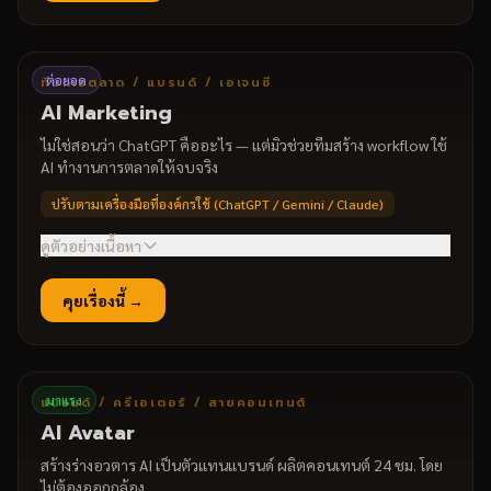
ทำงานให้จบ
วาง workflow + prompt library มาตรฐานทีม บนเครื่อง
→
มือที่มีอยู่แล้ว
ต่อยอด
ทีมการตลาด / แบรนด์ / เอเจนซี
สายสร้างต่อยอดด้วย Codex — สร้างระบบอัตโนมัติด้วยเอ
→
AI Marketing
เจนต์
ตัวอย่างหัวข้อ
ไม่ใช่สอนว่า ChatGPT คืออะไร — แต่มิวช่วยทีมสร้าง workflow ใช้
AI ทำงานการตลาดให้จบจริง
เปลี่ยน ChatGPT เป็นพนักงานที่ทำงานจบเป็นชิ้น
•
Prompt Library มาตรฐานทีม บนเครื่องมือที่มีอยู่
•
ปรับตามเครื่องมือที่องค์กรใช้ (ChatGPT / Gemini / Claude)
Codex: สร้างระบบอัตโนมัติสำหรับสายสร้าง
•
ดูตัวอย่างเนื้อหา
สิ่งที่ทีมจะทำได้
คุยเรื่องนี้ →
เปลี่ยนการใช้ AI กระจัดกระจาย → workflow ที่จบงาน
→
research → แคมเปญ → copy / creative → โฆษณา
→
ด้วย AI
วัดผล / รายงาน อัตโนมัติ
→
มาแรง
แบรนด์ / ครีเอเตอร์ / สายคอนเทนต์
ตัวอย่างหัวข้อ
AI Avatar
ออกแบบ workflow การตลาดด้วย AI
•
สร้างร่างอวตาร AI เป็นตัวแทนแบรนด์ ผลิตคอนเทนต์ 24 ชม. โดย
Prompt / Skill ของทีม
•
ไม่ต้องออกกล้อง