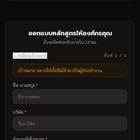
ติดตั้งเครื่องมือ + prompt library ทั้งองค์กร
→
ตัวอย่างหัวข้อ
AI Assessment + Literacy ทุกระดับ
•
ออกแบบหลักสูตรให้องค์กรคุณ
Implementation รายแผนก
•
Roadmap + ROI ต่อผู้บริหาร
•
มิวจะติดต่อกลับภายใน 24 ชม.
← เปลี่ยนเป้าหมาย
ขั้นที่ 2 / 2
เป้าหมาย:
อยากให้ทั้งทีมใช้ AI เป็นผู้ช่วยทำงาน
ชื่อ-นามสกุล *
บริษัท *
จำนวนผู้เข้าอบรม *