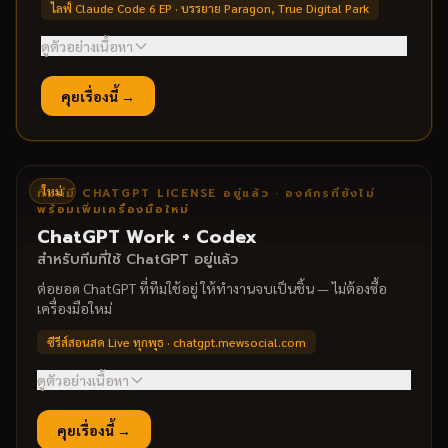
ไลฟ์ Claude Code 6 EP · บรรยาย Paragon, True Digital Park
ดูตัวอย่างเนื้อหา
สิ่งที่ทีมจะทำได้
คุยเรื่องนี้ →
สร้างระบบหลังบ้าน / automation ด้วย Claude Code
→
วาง Agency AI — รับงานได้มากขึ้นด้วยคนเท่าเดิม
→
เชื่อม API / เครื่องมือเป็นระบบเดียว
→
ตัวอย่างหัวข้อ
ใหม่
ทีมที่มี CHATGPT LICENSE อยู่แล้ว · องค์กรที่ยังไม่
พร้อมเพิ่มเครื่องมือใหม่
Claude Code พื้นฐานสำหรับสร้างระบบ
•
ChatGPT Work + Codex
Agency AI workflow
•
สำหรับทีมที่ใช้ ChatGPT อยู่แล้ว
เชื่อมระบบ / automation จริงของธุรกิจ
•
ต่อยอด ChatGPT ที่ทีมใช้อยู่ ให้ทำงานจบเป็นชิ้น — ไม่ต้องซื้อ
เครื่องมือใหม่
ซีรีส์สอนสด Live ทุกพุธ · chatgpt.mewsocial.com
ดูตัวอย่างเนื้อหา
สิ่งที่ทีมจะทำได้
คุยเรื่องนี้ →
เปลี่ยน ChatGPT จากผู้ช่วยตอบแชท เป็นพนักงานที่
→