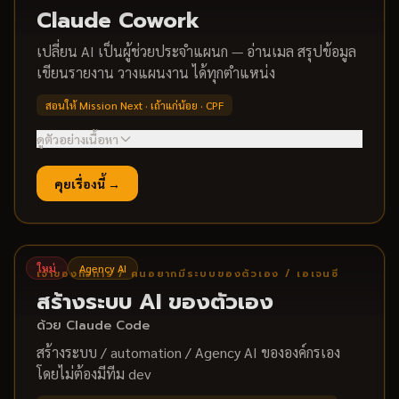
Claude Cowork
เปลี่ยน AI เป็นผู้ช่วยประจำแผนก — อ่านเมล สรุปข้อมูล
เขียนรายงาน วางแผนงาน ได้ทุกตำแหน่ง
สอนให้ Mission Next · เถ้าแก่น้อย · CPF
ดูตัวอย่างเนื้อหา
สิ่งที่ทีมจะทำได้
คุยเรื่องนี้ →
ตั้ง AI ผู้ช่วยส่วนตัว เชื่อม Gmail / Calendar / Drive
→
สั่งงาน content / รายงาน จบในคำสั่งเดียว
→
สร้าง AI Agent ทำงานซ้ำๆ แทน 24 ชม.
→
ตัวอย่างหัวข้อ
ใหม่
Agency AI
เจ้าของกิจการ / คนอยากมีระบบของตัวเอง / เอเจนซี
Setup ผู้ช่วย AI + Project Memory
•
สร้างระบบ AI ของตัวเอง
เชื่อม MCP (Gmail / Calendar / Drive / Canva)
•
ด้วย Claude Code
Custom Skills สำหรับงานที่ทำบ่อย
•
สร้างระบบ / automation / Agency AI ขององค์กรเอง
โดยไม่ต้องมีทีม dev