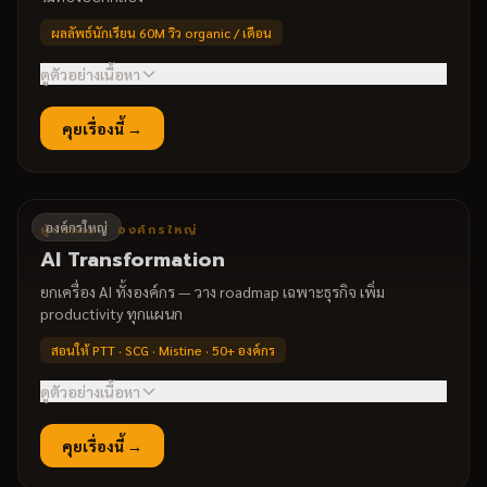
เชื่อมเครื่องมือที่องค์กรมีอยู่
•
ผลลัพธ์นักเรียน 60M วิว organic / เดือน
ดูตัวอย่างเนื้อหา
สิ่งที่ทีมจะทำได้
คุยเรื่องนี้ →
สร้าง AI Avatar หน้าตา / เสียง เหมือนแบรนด์
→
ผลิตคลิปไม่จำกัด ไม่ต้องถ่ายเอง
→
Faceless content เปลี่ยนเป็นรายได้
→
ตัวอย่างหัวข้อ
องค์กรใหญ่
ผู้บริหาร / องค์กรใหญ่
สร้าง Avatar ด้วย HeyGen
•
AI Transformation
ATM / AAM / AMM machines
•
ยกเครื่อง AI ทั้งองค์กร — วาง roadmap เฉพาะธุรกิจ เพิ่ม
เปลี่ยนคอนเทนต์เป็นรายได้
•
productivity ทุกแผนก
สอนให้ PTT · SCG · Mistine · 50+ องค์กร
ดูตัวอย่างเนื้อหา
สิ่งที่ทีมจะทำได้
คุยเรื่องนี้ →
ประเมิน workflow หา bottleneck ที่ AI ช่วยได้
→
วาง AI Roadmap 90 วัน + ROI
→