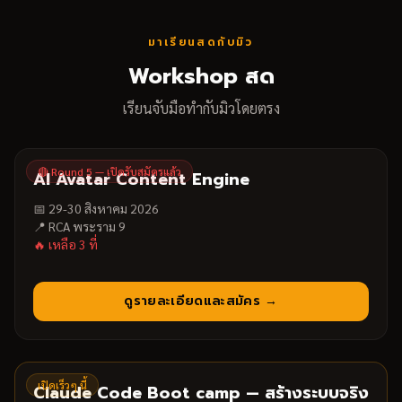
มาเรียนสดกับมิว
Workshop สด
เรียนจับมือทำกับมิวโดยตรง
🔴 Round 5 — เปิดรับสมัครแล้ว
AI Avatar Content Engine
📅
29-30 สิงหาคม 2026
📍
RCA พระราม 9
🔥 เหลือ
3
ที่
ดูรายละเอียดและสมัคร →
เปิดเร็วๆ นี้
Claude Code Boot camp — สร้างระบบจริง