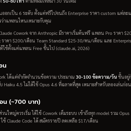
ึง
50-80 เท่า
ตามที่ผมเทสมา 30 วันเต็ม
อกเป็น 6 ระดับ ตั้งแต่ฟรีไปจนถึง Enterprise ราคา custom แต่ละแ
ตัวว่าแพลนไหนเหมาะกับคุณ
laude Cowork จาก Anthropic มีราคาเริ่มต้นฟรี แพลน Pro ราคา $2
 ราคา $200/เดือน Team Standard $25-30/คน/เดือน และ Enterpri
ห้ใช้ตั้งแต่แพลน Free ขึ้นไป (claude.ai, 2026)
ือน
ork ได้แต่จำกัดจำนวนข้อความ ประมาณ
30-100 ข้อความ/วัน
ขึ้นอยู่
 Haiku 4.5 ไม่ได้ใช้ Opus 4.6 ที่ฉลาดที่สุด เหมาะสำหรับลองเล่นก่อน
ือน (~700 บาท)
วนใหญ่ควรเริ่ม ได้ใช้ Cowork เต็มระบบ เข้าถึงทุก model รวม Opu
้ Claude Code ได้ สมัครรายปี ลดเหลือ $17/เดือน